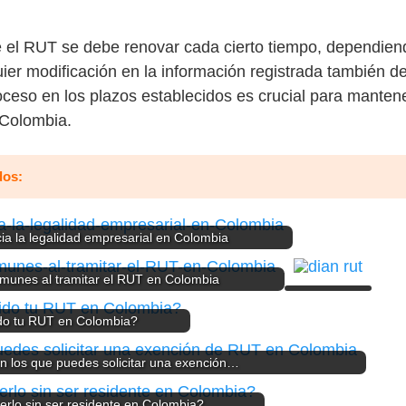
 el RUT se debe renovar cada cierto tiempo, dependiend
ier modificación en la información registrada también de
ceso en los plazos establecidos es crucial para mantene
 Colombia.
dos:
ia la legalidad empresarial en Colombia
munes al tramitar el RUT en Colombia
ido tu RUT en Colombia?
n los que puedes solicitar una exención…
erlo sin ser residente en Colombia?