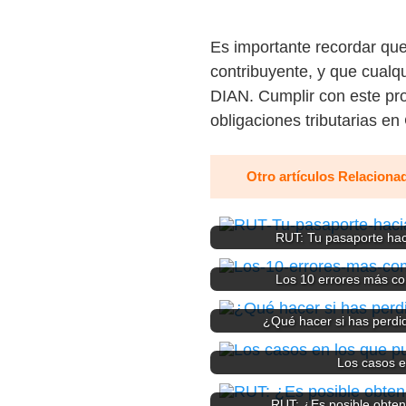
Es importante recordar que
contribuyente, y que cualqu
DIAN. Cumplir con este pro
obligaciones tributarias en
Otro artículos Relaciona
RUT: Tu pasaporte hac
Los 10 errores más co
¿Qué hacer si has perd
Los casos e
RUT: ¿Es posible obten