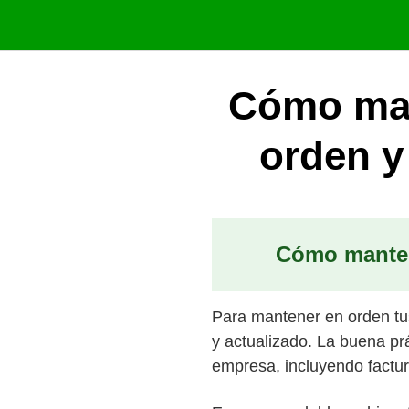
Saltar
al
contenido
Cómo mant
orden y
Cómo mantene
Para mantener en orden tus
y actualizado. La buena prá
empresa, incluyendo factu