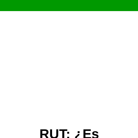
Saltar
al
contenido
RUT: ¿Es