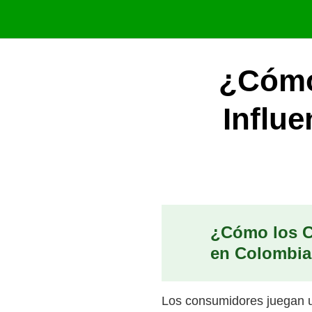
Saltar
al
contenido
¿Cómo
Influe
¿Cómo los Co
en Colombi
Los consumidores juegan un