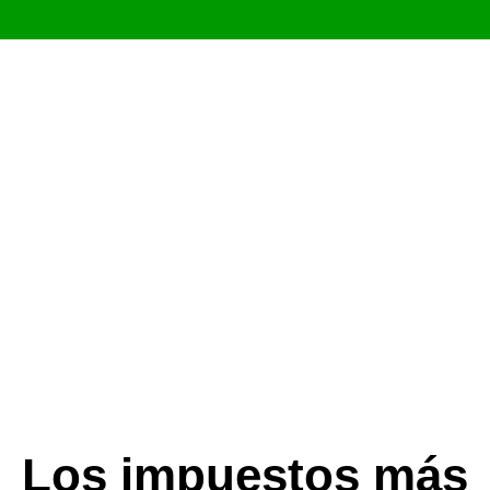
Saltar
al
contenido
Los impuestos más